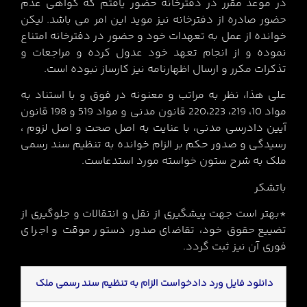
در موعد مقرر در دفترخانه حضور یافتم که گواهی عدم
حضور صادره از دفترخانه نیز موید این امر می باشد. لیکن
خوانده از عمل به تعهدات خود و حضور در دفترخانه امتناع
نموده و از انجام تعهد خود عدول کرده و مراجعات و
تذکرات مکرر و ارسال اظهارنامه نیز کارساز نبوده است.
علی هذا، نظر به مراتب و معنونه در فوق و با استناد به
مواد 10، 219، 220،223 قانون مدنی و مواد 519 و 198 قانون
آیین دادرسی مدنی، با عنایت به اصل صحت و اصل لزوم ،
رسیدگی و صدور حکم بر الزام خوانده به تنظیم سند رسمی
ملک به شرح ستون خواسته مورد استدعاست.
باتشکر
*بهتر است جهت پیشگیری از نقل و انتقالات و جلوگیری از
تضییع حقوق خود، تقاضای صدور دستور موقت و اجرای
فوری آن نیز ثبت گردد.
دانلود فایل ورد دادخواست الزام به تنظیم سند رسمی ملک