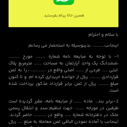
همین حالا پیام بفرستید.
با سلام و احترام
اینجانب………….. بدینوسیله به استحضار می رسانم:
1- با توجه به مبایعه نامه شماره ……….. مورخ ………….
،ششدانگ یک واحد آپارتمان به مساحت ……… مترمربع پلاک
ثبتی ……. فرعی از ……… اصلی واقع در …………….. ، را به ثمن
قراردادی …………. ریال از خوانده خریداری کرده ام. و تا کنون
مبلغ ………… ریال از ثمن برابر قرارداد مذکور پرداخت شده
است.
2-برابر بند…. ماده ……… از مبایعه نامه، مقرر گردیده است
طرفین در مورخه ……….. جهت تنظیم سند و انتقال رسمی
ملک در دفترخانه شماره ……. واقع در …………… حاضر گردند.
اینجانب با آماده نمودن الباقی ثمن معامله به مبلغ …… ریال