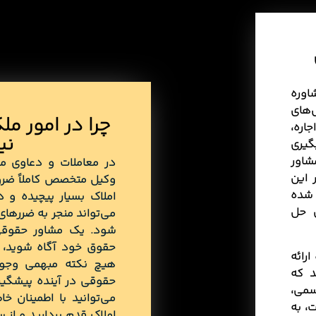
اوره
‌های
چرا در امور م
اره،
نی
گیری
شاور
در معاملات و دعاوی مل
 این
وکیل متخصص کاملاً ضرور
 شده
املاک بسیار پیچیده و د
ی حل
می‌تواند منجر به ضررهای
شود. یک مشاور حقوقی 
حقوق خود آگاه شوید، قر
ارائه
هیچ نکته مبهمی وجود 
د که
حقوقی در آینده پیشگی
رسمی
،
می‌توانید با اطمینان خ
، به
املاک قدم بردارید و از