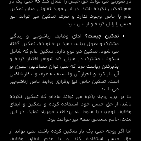
در صورتی می تواند حق حبس را اعمال کند که حتی یک بار
هم تمکین نکرده باشد. در این مورد تفاوتی میان تمکین
عام یا خاص وجود ندارد و صرف تمکین می تواند حق
حبس را زایل کرده و از بین ببرد.
تمکین چیست؟
ادای وظایف زناشویی و زندگی
مشترک و قبول ریاست مرد بر خانواده، تمکین گفته
می شود. تمکین دو نوع دارد: تمکین عام که شامل
سکونت مشترک در منزلی که شوهر اختیار کرده و
پذیرفتن ریاست مرد که نمی توان مصادیق حصری بر
آن بار کرد و احراز آن وابسته به عرف و نظر قاضی
است. تمکین خاص نیز برقراری روابط خاص زناشویی
می باشد.
بنا بر این، زوجه باکره می تواند مادام که تمکین نکرده
باشد، از حق حبس خود استفاده کرده و تمکین و ایفای
وظایف زوجیت را منوط به پرداخت مهریه نماید. در این
مدت، خانم مستحق نفقه نیز خواهد بود.
اما اگر زوجه حتی یک بار تمکین کرده باشد، نمی تواند از
حق حبس استفاده کند و با عدم ایفای وظایف