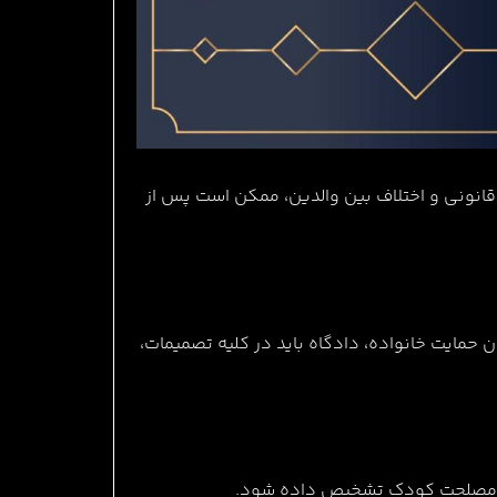
شرایط قانونی و اختلاف بین والدین، ممکن است پس از
1 قانون مدنی، حضانت فرزند تا 7 سالگی بر عهده مادر و پس از آن بر عهده پدر است.طبق ماده 45 قانون حمایت خانواده، دادگاه باید در کلیه تصمیمات،
لاف مصلحت کودک تشخیص داده شود.