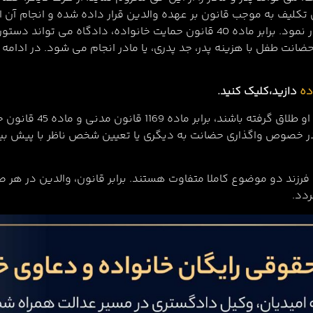
ن تکلیف به موجب قانون بر عهده والدین قرار داده شده و انجام آن ال
که از انجام حضانت استنکاف کند را به این امر اجبار نمود. برابر ماده 40 قانون حم
حضانت طفل با هزینه پدر، جد پدری، یا مادر انجام می شود. در ادام
ده
دازید،کلیک کنید.
در رابطه با حضانت و نگ
 در خصوص واگذاری حضانت به دیگری یا تعیین شخص ناظر با پیش ب
فرزند دو موضوع کاملا متفاوت هستند. برابر قانون، والدین در هر 
ردد.