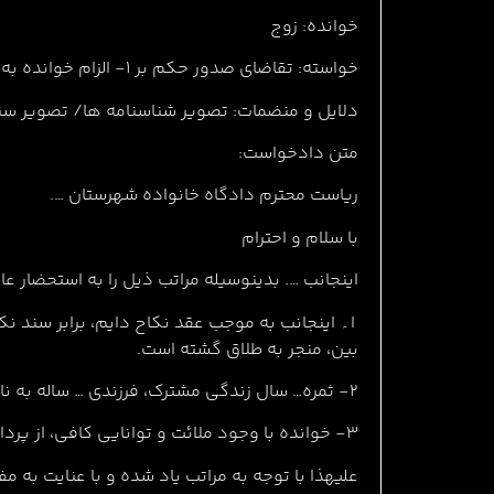
خوانده: زوج
خواسته: تقاضای صدور حکم بر ۱- الزام خوانده به پرداخت نفقه فرزند ۲-تعیین نفقه ماهیانه فرزند مشترک به نام … ، …. ساله با جلب نظر کارشناس رسمی دادگستری
دلایل و منضمات: تصویر شناسنامه ها/ تصویر سن
متن دادخواست:
ریاست محترم دادگاه خانواده شهرستان ….
با سلام و احترام
اینجانب …. بدینوسیله مراتب ذیل را به استحضار عا
ا۔ اینجانب به موجب عقد نکاح دایم، برابر سند نک
بین، منجر به طلاق گشته است.
۲- ثمره… سال زندگی مشترک، فرزندی … ساله به نام …. متولد….. است.
۳- خوانده با وجود ملائت و توانایی کافی، از پرداخت نفقه فرزند مشترک امتناع ورزیده و این امر، تحمل شرایط را برای اینجانب و فرزندم بسیار سخت کرده است.
عليهذا با توجه به مراتب یاد شده و با عنایت به 