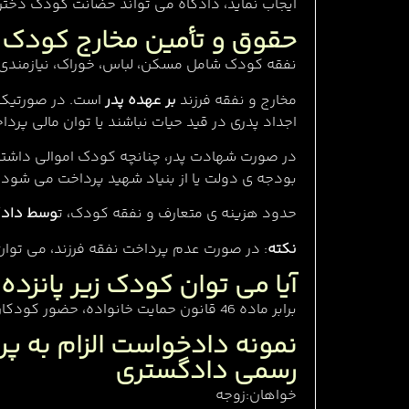
ایجاب نماید، دادگاه می تواند حضانت کودک دختر ر
حقوق و تأمین مخارج کودک ب
نفقه کودک شامل مسکن، لباس، خوراک، نیازمندی 
مخارج و نفقه فرزند
بر عهده پدر
است. در صورتیکه پ
اجداد پدری در قید حیات نباشند یا توان مالی پردا
در صورت شهادت پدر، چنانچه کودک اموالی داشته 
بودجه ی دولت یا از بنیاد شهید پرداخت می شود.
حدود هزینه ی متعارف و نفقه کودک، ت
وسط دادگ
نکته
: در صورت عدم پرداخت نفقه فرزند، می توان 
آیا می توان کودک زیر پانزده 
برابر ماده 46 قانون حمایت خانواده، حضور کودکان زیر پانزده سال در جلسات رسیدگی دادگاه
نمونه دادخواست الزام به پر
رسمی دادگستری
خواهان:زوجه