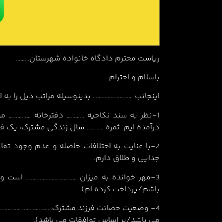
ریاست محترم دادگاه خانواده شهرستان………
باسلام و احترام
اینجانب ……………………… بدینوسیله مراتب ذیل را به 
1-نظر به سند نکاحیه ………… دفترخانه …………… م
درآمده ایم. ثمره ……….. سال زندگی مشترک، یک فر
2-با عنایت به اختلافات حاصله و عدم وجود تف
جدایی و طلاق دارم.
3-مهر خوانده به میزان ……………………………. است و
باشم/پرداخت کرده ام).
4- وضعیت حضانت فرزند مشترک………………………………….
می باشد/بر اساس توافقات می باشد).